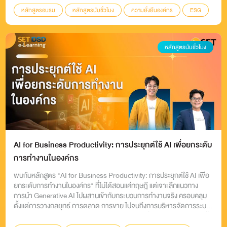
หลักสูตรอบรม
หลักสูตรนับชั่วโมง
ความยั่งยืนองค์กร
ESG
DSD
หลักสูตรนับชั่วโมง
AI for Business Productivity: การประยุกต์ใช้ AI เพื่อยกระดับ
การทำงานในองค์กร
พบกับหลักสูตร "AI for Business Productivity: การประยุกต์ใช้ AI เพื่อ
ยกระดับการทำงานในองค์กร" ที่ไม่ได้สอนแค่ทฤษฎี แต่เจาะลึกแนวทาง
การนำ Generative AI ไปผสานเข้ากับกระบวนการทำงานจริง ครอบคลุม
ตั้งแต่การวางกลยุทธ์ การตลาด การขาย ไปจนถึงการบริหารจัดการระบบ
ปฏิบัติการให้เป็นเลิศ (Operations Excellence) เพื่อลดเวลาการทำงานซ้ำ
ซ้อน และสร้างผลลัพธ์ที่แม่นยำกว่าเดิม