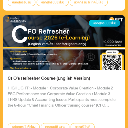
หลักสูตรอบรม
หลักสูตรนับชั่วโมง
นวัตกรรม & เทคโนโลยี
DSD
AI Adoption
AI
หลักสูตรนับชั่วโมง
CFO’s Refresher Course (English Version)
HIGHLIGHT: • Module 1 Corporate Value Creation • Module 2
ESG Performance and Corporate Value Creation • Module 3
TFRS Update & Accounting Issues Participants must complete
the 6-hour "Chief Financial Officer training course" (CFO
Refresher course) in accordance to the SEC's rules. Who should
attend: Chief Financial Officer (CFO) of listed companies Fee:
10,000 THB (Exclude VAT)
หลักสูตรนับชั่วโมง
คุณสมบัติ CFO
ความรู้บัญชี