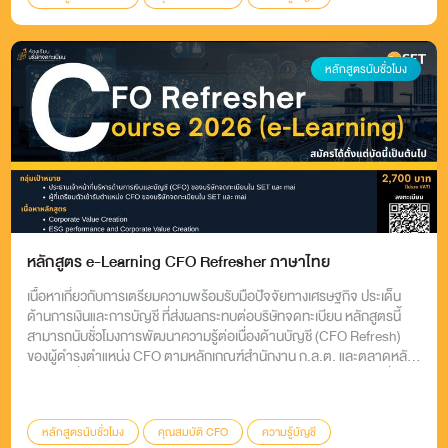
ความรู้การเงิน
CFO Refresh
หลักสูตรนับชั่วโมง
หลักสูตร e-Learning CFO Refresher ภาษาไทย
เนื้อหาเกี่ยวกับการเตรียมความพร้อมรับมือปัจจัยทางเศรษฐกิจ ประเด็น
ด้านการเงินและการบัญชี ที่ส่งผลกระทบต่อบริษัทจดทะเบียน หลักสูตรนี้
สามารถนับชั่วโมงการพัฒนาความรู้ต่อเนื่องด้านบัญชี (CFO Refresh)
ของผู้ดำรงตำแหน่ง CFO ตามหลักเกณฑ์สำนักงาน ก.ล.ต. และตลาดหลัก
ทรัพย์ฯ ที่กำหนดให้ CFO ของบริษัทจดทะเบียนต้องอบรม จำนวน 6 ชั่วโมง
ต่อปี
หลักสูตรนับชั่วโมง
คุณสมบัติ CFO
ความรู้บัญชี